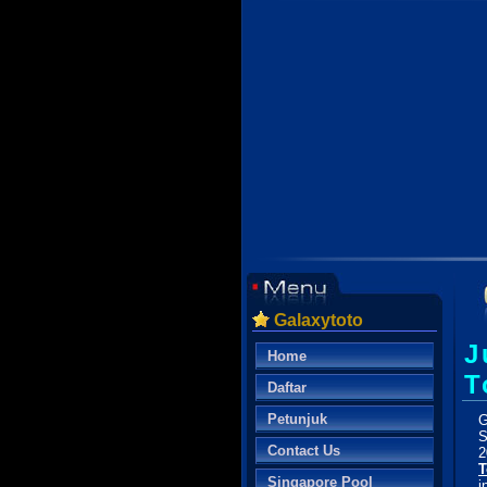
Galaxytoto
J
Home
T
Daftar
Petunjuk
G
S
Contact Us
2
T
Singapore Pool
i