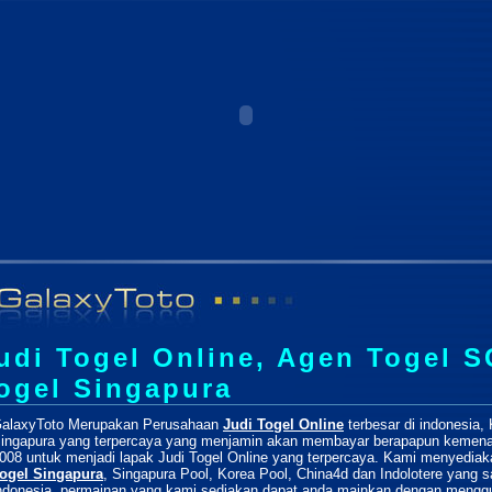
udi Togel Online, Agen Togel S
ogel Singapura
alaxyToto Merupakan Perusahaan
Judi Togel Online
terbesar di indonesia
ingapura yang terpercaya yang menjamin akan membayar berapapun kemenan
008 untuk menjadi lapak Judi Togel Online yang terpercaya. Kami menyediak
ogel Singapura
, Singapura Pool, Korea Pool, China4d dan Indolotere yang sa
ndonesia. permainan yang kami sediakan dapat anda mainkan dengan menggu