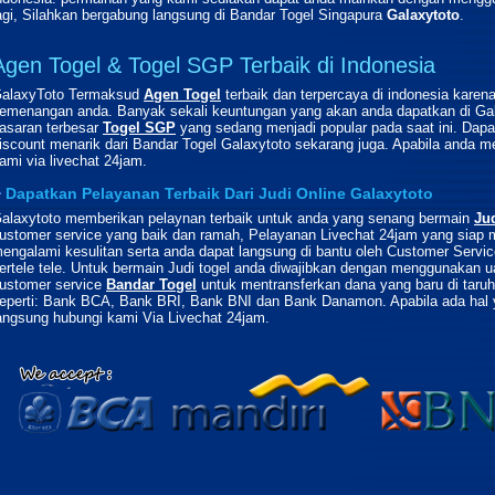
agi, Silahkan bergabung langsung di Bandar Togel Singapura
Galaxytoto
.
Agen Togel & Togel SGP Terbaik di Indonesia
alaxyToto Termaksud
Agen Togel
terbaik dan terpercaya di indonesia kar
emenangan anda. Banyak sekali keuntungan yang akan anda dapatkan di Ga
asaran terbesar
Togel SGP
yang sedang menjadi popular pada saat ini. Dap
iscount menarik dari Bandar Togel Galaxytoto sekarang juga. Apabila anda m
ami via livechat 24jam.
Dapatkan Pelayanan Terbaik Dari Judi Online Galaxytoto
alaxytoto memberikan pelaynan terbaik untuk anda yang senang bermain
Ju
ustomer service yang baik dan ramah, Pelayanan Livechat 24jam yang siap
engalami kesulitan serta anda dapat langsung di bantu oleh Customer Servi
ertele tele. Untuk bermain Judi togel anda diwajibkan dengan menggunakan ua
ustomer service
Bandar Togel
untuk mentransferkan dana yang baru di taruha
eperti: Bank BCA, Bank BRI, Bank BNI dan Bank Danamon. Apabila ada hal y
angsung hubungi kami Via Livechat 24jam.