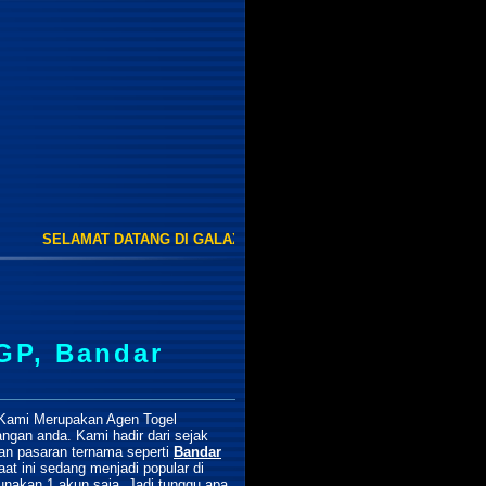
SELAMAT DATANG DI GALAXYTOTO .No customer service Whatsapp 
GP, Bandar
, Kami Merupakan Agen Togel
gan anda. Kami hadir dari sejak
an pasaran ternama seperti
Bandar
at ini sedang menjadi popular di
nakan 1 akun saja. Jadi tunggu apa