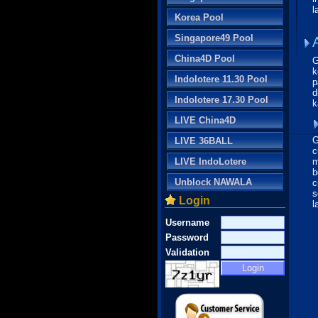
l
Korea Pool
Singapore49 Pool
China4D Pool
G
k
Indolotere 11.30 Pool
p
d
Indolotere 17.30 Pool
k
LIVE China4D
G
LIVE 36BALL
c
LIVE IndoLotere
m
b
Unblock NAWALA
c
s
Login
l
Username
Password
Validation