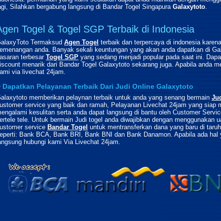
agi, Silahkan bergabung langsung di Bandar Togel Singapura
Galaxytoto
.
Agen Togel & Togel SGP Terbaik di Indonesia
alaxyToto Termaksud
Agen Togel
terbaik dan terpercaya di indonesia kar
emenangan anda. Banyak sekali keuntungan yang akan anda dapatkan di Ga
asaran terbesar
Togel SGP
yang sedang menjadi popular pada saat ini. Dap
iscount menarik dari Bandar Togel Galaxytoto sekarang juga. Apabila anda m
ami via livechat 24jam.
Dapatkan Pelayanan Terbaik Dari Judi Online Galaxytoto
alaxytoto memberikan pelaynan terbaik untuk anda yang senang bermain
Ju
ustomer service yang baik dan ramah, Pelayanan Livechat 24jam yang siap
engalami kesulitan serta anda dapat langsung di bantu oleh Customer Servi
ertele tele. Untuk bermain Judi togel anda diwajibkan dengan menggunakan ua
ustomer service
Bandar Togel
untuk mentransferkan dana yang baru di taruha
eperti: Bank BCA, Bank BRI, Bank BNI dan Bank Danamon. Apabila ada hal y
angsung hubungi kami Via Livechat 24jam.