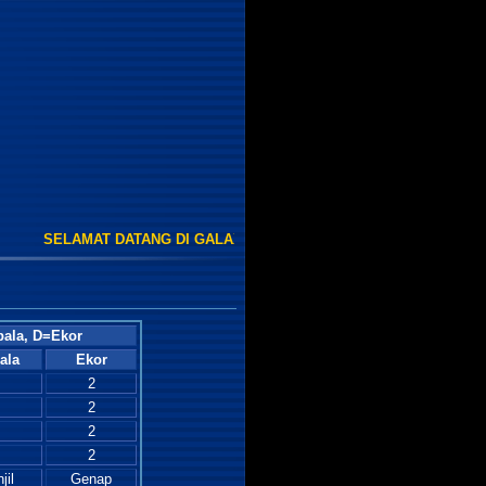
SELAMAT DATANG DI GALAXYTOTO .No customer service Whatsapp
ala, D=Ekor
ala
Ekor
2
2
2
2
jil
Genap