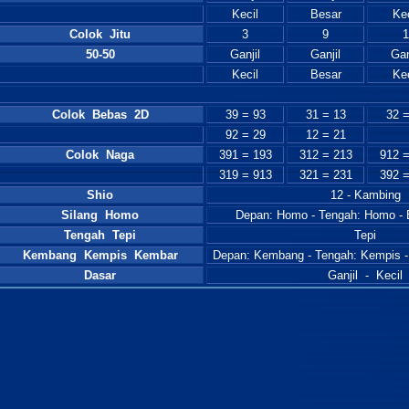
Kecil
Besar
Kec
Colok Jitu
3
9
1
50-50
Ganjil
Ganjil
Gan
Kecil
Besar
Kec
Colok Bebas 2D
39 = 93
31 = 13
32 =
92 = 29
12 = 21
Colok Naga
391 = 193
312 = 213
912 =
319 = 913
321 = 231
392 =
Shio
12 - Kambing
Silang Homo
Depan: Homo - Tengah: Homo - B
Tengah Tepi
Tepi
Kembang Kempis Kembar
Depan: Kembang - Tengah: Kempis 
Dasar
Ganjil - Kecil