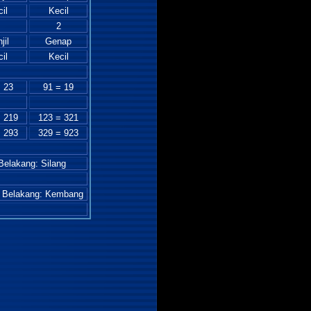
il
Kecil
2
jil
Genap
il
Kecil
 23
91 = 19
 219
123 = 321
 293
329 = 923
elakang: Silang
- Belakang: Kembang