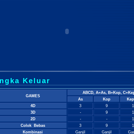
ngka Keluar
ABCD, A=As, B=Kop, C=Kep
GAMES
As
Kop
Kep
4D
3
9
1
3D
-
9
1
2D
-
-
1
Colok Bebas
3
9
1
Kombinasi
Ganjil
Ganjil
Gan